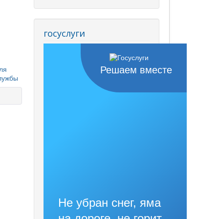
госуслуги
ля
Решаем вместе
службы
Не убран снег, яма
на дороге, не горит